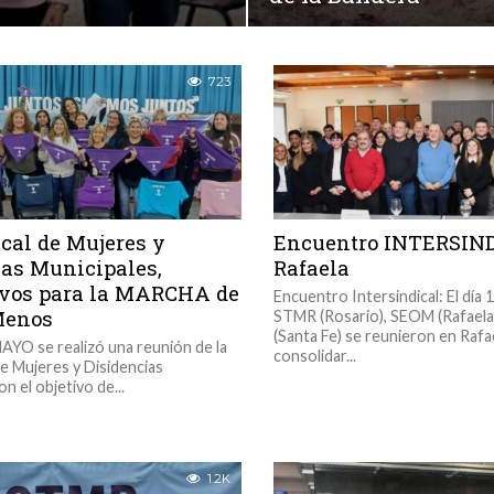
723
cal de Mujeres y
Encuentro INTERSIN
ias Municipales,
Rafaela
ivos para la MARCHA de
Encuentro Intersindical: El día 
enos
STMR (Rosario), SEOM (Rafael
(Santa Fe) se reunieron en Rafa
MAYO se realizó una reunión de la
consolidar...
de Mujeres y Disidencias
n el objetivo de...
1.2K