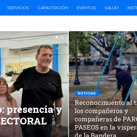
SERVICIOS
CAPACITACIÓN
EVENTOS
SALUD
INST
81
NOTICIAS
Reconocimiento al t
: presencia y
los compañeros y
ELECTORAL
compañeras de PA
PASEOS en la vísper
de la Bandera