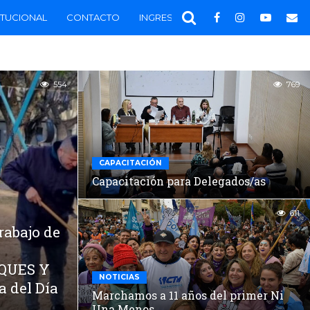
ITUCIONAL
CONTACTO
INGRESAR
554
769
CAPACITACIÓN
Capacitación para Delegados/as
611
rabajo de
RQUES Y
NOTICIAS
a del Día
Marchamos a 11 años del primer Ni
Una Menos