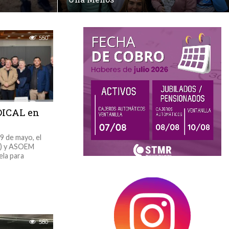
DESTACADOS
550
DICAL en
19 de mayo, el
a) y ASOEM
ela para
Fecha de cobro Aguinaldo Junio 2023
580