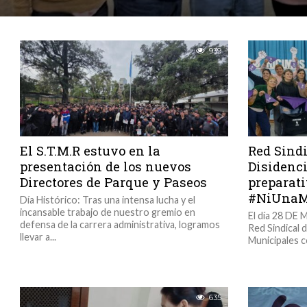
939
El S.T.M.R estuvo en la
Red Sindi
presentación de los nuevos
Disidenc
Directores de Parque y Paseos
preparat
#NiUnaM
Día Histórico:​ Tras una intensa lucha y el
incansable trabajo de nuestro gremio en
El día 28 DE 
defensa de la carrera administrativa, logramos
Red Sindical 
llevar a...
Municipales co
635