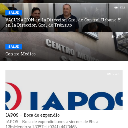
675
SALUD
VACUNACIÓN en la Dirección Gral de Control Urbano Y
en la Dirección Gral de Tránsito
24.9K
SALUD
Centro Medico
2.4K
IAPOS – Boca de expendio
IAPOS – Boca de expendioLunes a viernes de 8hs a
13hsMendoza 1339Tel. (0341) 4473468