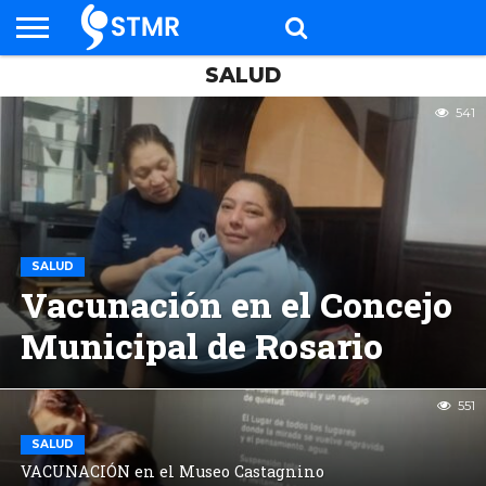
SALUD
NOTICIAS
SALARIO
SERVICIOS
CAPACITACIÓN
EVENTOS
SALUD
INSTITUCIONAL
CONTACTO
INGRESAR
541
SALUD
Vacunación en el Concejo
Municipal de Rosario
551
SALUD
VACUNACIÓN en el Museo Castagnino