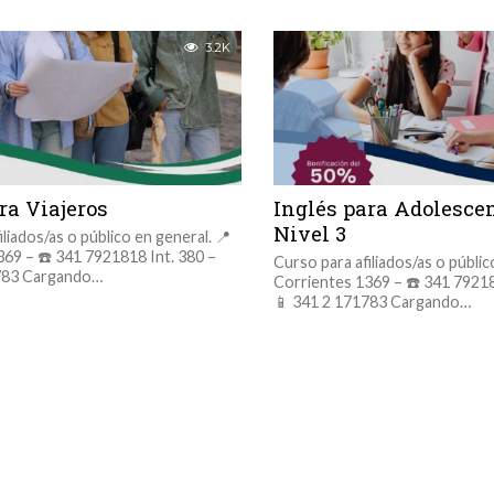
3.2K
ra Viajeros
Inglés para Adolesce
Nivel 3
iliados/as o público en general. 📍
69 – ☎️ 341 7921818 Int. 380 –
Curso para afiliados/as o públic
783 Cargando…
Corrientes 1369 – ☎️ 341 79218
📱 341 2 171783 Cargando…