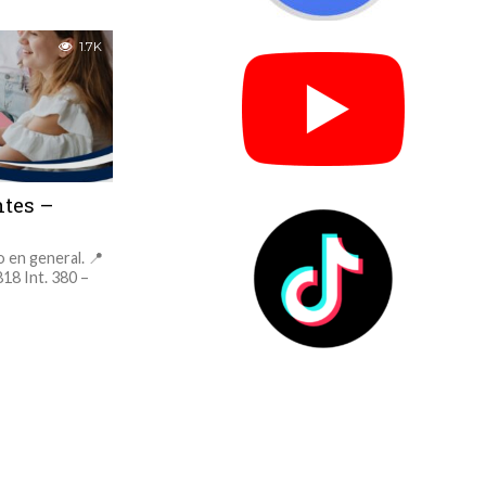
1.7K
ntes –
o en general. 📍
18 Int. 380 –