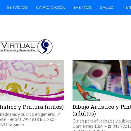
SERVICIOS
CAPACITACIÓN
EVENTOS
SALUD
INST
2.8K
tístico y Pintura (niños)
Dibujo Artístico y Pin
(adultos)
liados/as y público en general. 📍
69 – ☎️ 341 7921818 Int. 380 –
Curso para afiliados/as y públic
783 Cargando…
Corrientes 1369 – ☎️ 341 79218