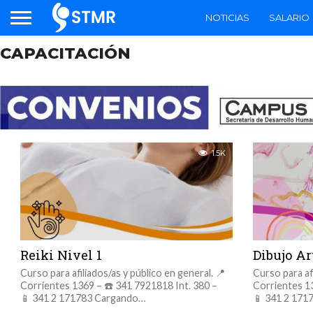
NOTICIAS
SALARIO
CAPACITACIÓN
1.5K
Reiki Nivel 1
Dibujo Ar
Curso para afiliados/as y público en general. 📍
Curso para afi
Corrientes 1369 – ☎️ 341 7921818 Int. 380 –
Corrientes 13
📱 341 2 171783 Cargando…
📱 341 2 171