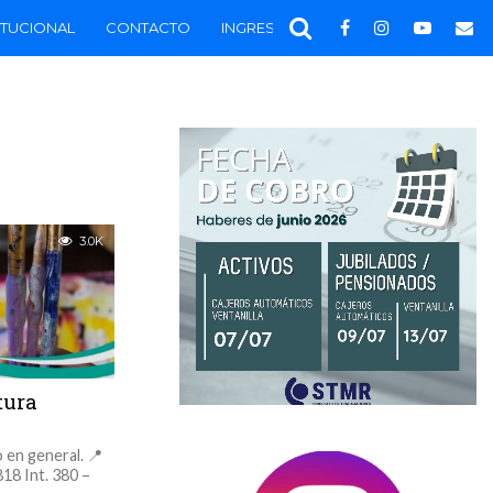
ITUCIONAL
CONTACTO
INGRESAR
DESTACADOS
3.0K
tura
Fecha de cobro Aguinaldo Junio 2023
o en general. 📍
18 Int. 380 –