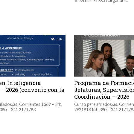
📱 341 2 171783 Cargando…
3.1K
en Inteligencia
Programa de Formaci
l – 2026 (convenio con la
Jefaturas, Supervisió
Coordinación – 2026
iliados/as. Corrientes 1369 – 341
Curso para afiliados/as. Corrie
 380 – 341 2171783
7921818 Int. 380 – 341 21717