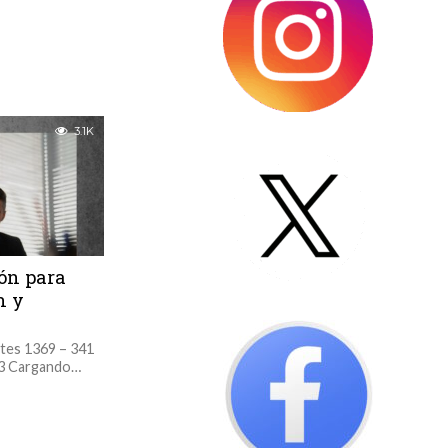
3.1K
ón para
n y
ntes 1369 – 341
83 Cargando…