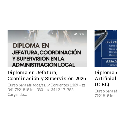
3.1K
Diploma en Jefatura,
Diploma 
Coordinación y Supervisión 2026
Artificia
UCEL)
Curso para afiliados/as. 📍Corrientes 1369 – ☎️
341 7921818 Int. 380 – 📱 341 2 171783
Curso para af
Cargando…
7921818 Int.