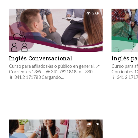
2.6K
Inglés Conversacional
Inglés pa
Curso para afiliados/as o público en general. 📍
Curso para af
Corrientes 1369 – ☎️ 341 7921818 Int. 380 –
Corrientes 13
📱 341 2 171783 Cargando…
📱 341 2 171
1.7K