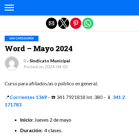
Salir de la versión móvil
SIN CATEGORÍA
Word – Mayo 2024
By
Sindicato Municipal
Posted on
2024-04-03
Curso para afiliados/as o público en general.
📍
Corrientes 1369
– ☎️ 341 7921818 Int. 380 – 📱
341 2
171783
Inicio:
Jueves 2 de mayo
Duración:
4 clases.